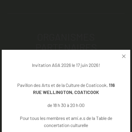
ORGANISMES
PARTENAIRES
Invitation AGA 2026 le 17 juin 2026!
Les Comptonales
Tourisme Coaticook
Pavillon des Arts et de la Culture de Coaticook,
116
Société d’histoire de Coaticook
RUE WELLINGTON, COATICOOK
Société historique de Stanstead
de 18 h 30 à 20 h 00
Pavillon des arts et de la culture de
Pour tous les membres et ami.e.s de la Table de
Coaticook
concertation culturelle