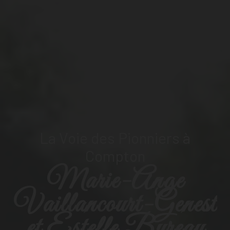
La Voie des Pionniers à
Compton
Marie-Ange
Vaillancourt-Genest
et Estelle Bureau