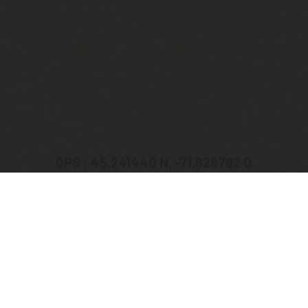
GPS : 45.241440 N, -71.828792 O
ADRESSE :
Parc des Lions, 25, chemin de
Hatley