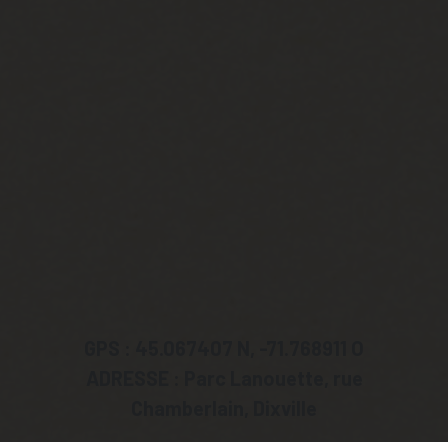
GPS : 45.067407 N, -71.768911 O
ADRESSE : Parc Lanouette, rue
Chamberlain,
Dixville