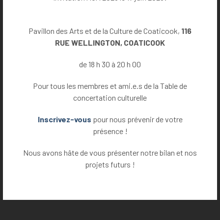
Marianne Grenier - Mention d'honneur
Le pont couvert Drouin
Pavillon des Arts et de la Culture de Coaticook,
116
RUE WELLINGTON, COATICOOK
de 18 h 30 à 20 h 00
Pour tous les membres et ami.e.s de la Table de
concertation culturelle
Inscrivez-vous
pour nous prévenir de votre
présence !
Nous avons hâte de vous présenter notre bilan et nos
projets futurs !
Naomie Goupil - Mention d'honneur
La grange de M. Tremblay