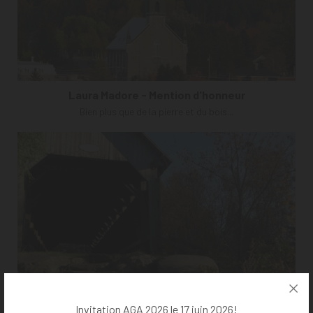
Laura Madore - Mention d'honneur
Bien plus que de la pierre et du bois...
Invitation AGA 2026 le 17 juin 2026!